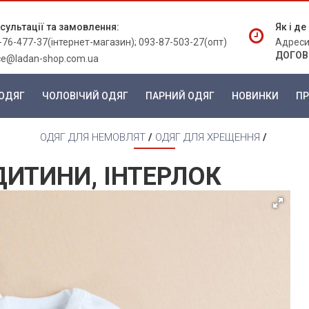
сультації та замовлення:
Як і д
-76-477-37(інтернет-магазин); 093-87-503-27(опт)
Адреси
ДОГОВ
ice@ladan-shop.com.ua
ОДЯГ
ЧОЛОВІЧИЙ ОДЯГ
ПАРНИЙ ОДЯГ
НОВИНКИ
ПР
ОДЯГ ДЛЯ НЕМОВЛЯТ
/
ОДЯГ ДЛЯ ХРЕЩЕННЯ
/
ДИТИНИ, ІНТЕРЛОК