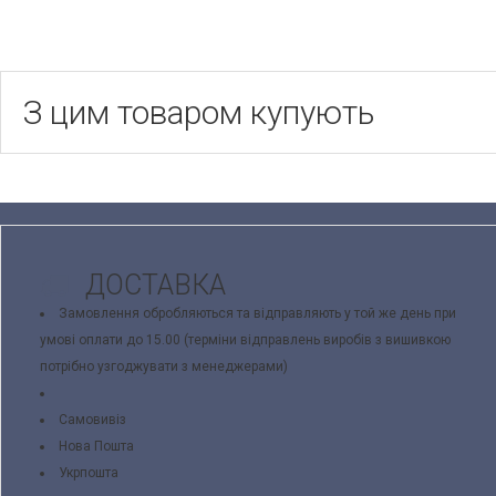
З цим товаром купують
ДОСТАВКА
Замовлення обробляються та відправляють у той же день при
умові оплати до 15.00 (терміни відправлень виробів з вишивкою
потрібно узгоджувати з менеджерами)
Самовивіз
Нова Пошта
Укрпошта