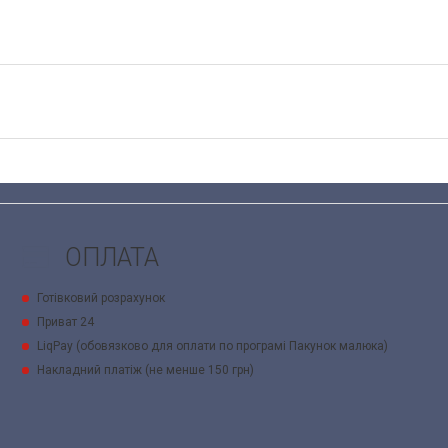
ОПЛАТА
Готівковий розрахунок
Приват 24
LiqPay (обовязково для оплати по програмі Пакунок малюка)
Накладний платіж (не менше 150 грн)