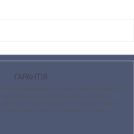
ГАРАНТІЯ
Ми прагнемо бути кращими, та слідкуємо за якістю нашої продукції та
цінуємо репутацію нашої торгової марки Ladan. У разі виявленя
дефектів, невідповідності замовлення чи браку, ви маєте право на
поверененя товару у встановленні законодавством терміни.