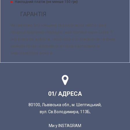
Накладний платіж (не менше 150 грн)
ГАРАНТІЯ
Ми прагнемо бути кращими, та слідкуємо за якістю нашої
продукції та цінуємо репутацію нашої торгової марки Ladan. У
разі виявленя дефектів, невідповідності замовлення чи браку,
ви маєте право на поверененя товару у встановленні
законодавством терміни.
01/ АДРЕСА
80100, Львівська обл., м. Шептицький,
вул. Св.Володимира, 113Б,
Ми у INSTAGRAM