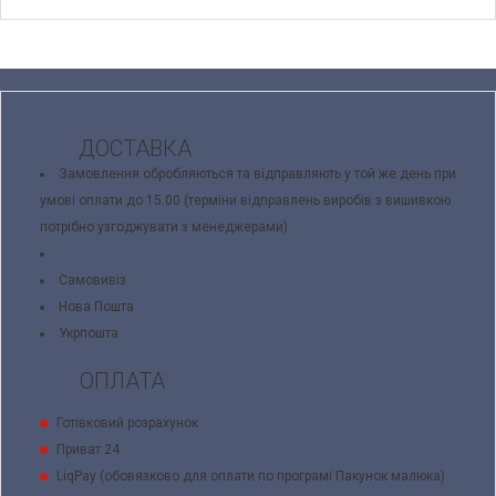
ДОСТАВКА
Замовлення обробляються та відправляють у той же день при
умові оплати до 15.00 (терміни відправлень виробів з вишивкою
потрібно узгоджувати з менеджерами)
Самовивіз
Нова Пошта
Укрпошта
ОПЛАТА
Готівковий розрахунок
Приват 24
LiqPay (обовязково для оплати по програмі Пакунок малюка)