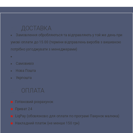
ДОСТАВКА
Замовлення обробляються та відправляють у той же день при
умові оплати до 15.00 (терміни відправлень виробів з вишивкою
потрібно узгоджувати з менеджерами)
Самовивіз
Нова Пошта
Укрпошта
ОПЛАТА
Готівковий розрахунок
Приват 24
LiqPay (обовязково для оплати по програмі Пакунок малюка)
Накладний платіж (не менше 150 грн)