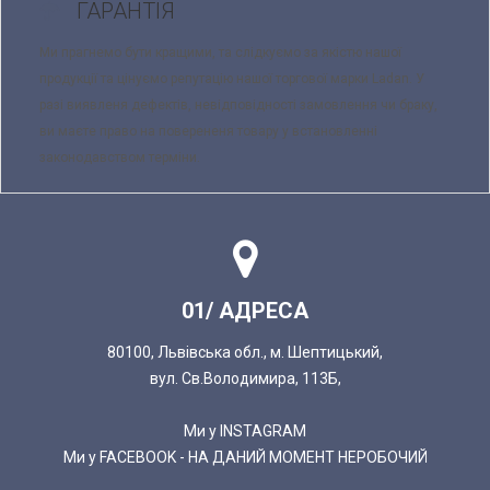
ГАРАНТІЯ
Ми прагнемо бути кращими, та слідкуємо за якістю нашої
продукції та цінуємо репутацію нашої торгової марки Ladan. У
разі виявленя дефектів, невідповідності замовлення чи браку,
ви маєте право на поверененя товару у встановленні
законодавством терміни.
01/ АДРЕСА
80100, Львівська обл., м. Шептицький,
вул. Св.Володимира, 113Б,
Ми у INSTAGRAM
Ми у FACEBOOK - НА ДАНИЙ МОМЕНТ НЕРОБОЧИЙ