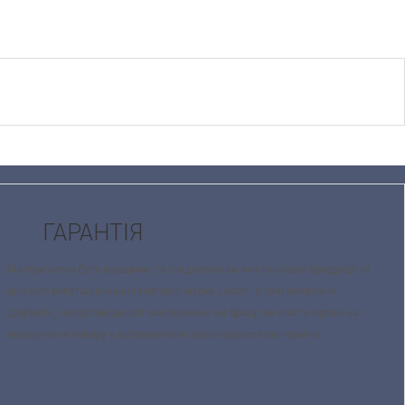
ГАРАНТІЯ
Ми прагнемо бути кращими, та слідкуємо за якістю нашої продукції та
цінуємо репутацію нашої торгової марки Ladan. У разі виявленя
дефектів, невідповідності замовлення чи браку, ви маєте право на
поверененя товару у встановленні законодавством терміни.