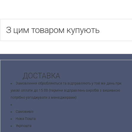
З цим товаром купують
ДОСТАВКА
Замовлення обробляються та відправляють у той же день при
умові оплати до 15.00 (терміни відправлень виробів з вишивкою
потрібно узгоджувати з менеджерами)
Самовивіз
Нова Пошта
Укрпошта