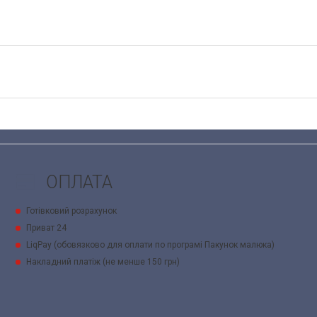
ОПЛАТА
Готівковий розрахунок
Приват 24
LiqPay (обовязково для оплати по програмі Пакунок малюка)
Накладний платіж (не менше 150 грн)