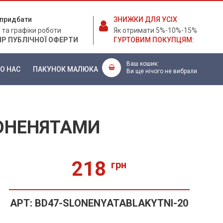
е придбати
ЗНИЖКИ ДЛЯ УСІХ
 та графіки роботи
Як отримати 5%-10%-15%
ІР ПУБЛІЧНОЇ ОФЕРТИ
ГУРТОВИМ ПОКУПЦЯМ:
Ваш кошик:
О НАС
ПАКУНОК МАЛЮКА
Ви ще нічого не вибрали
ЛОНЕНЯТАМИ
218
грн
АРТ:
BD47-SLONENYATABLAKYTNI-20