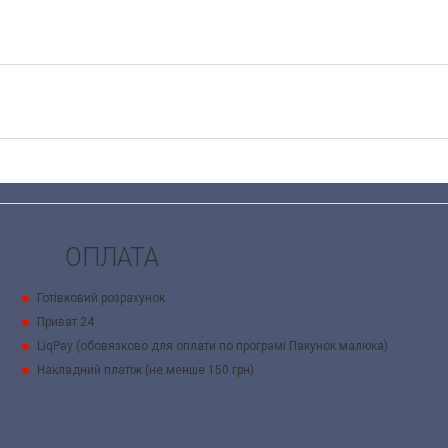
ОПЛАТА
Готівковий розрахунок
Приват 24
LiqPay (обовязково для оплати по програмі Пакунок малюка)
Накладний платіж (не менше 150 грн)