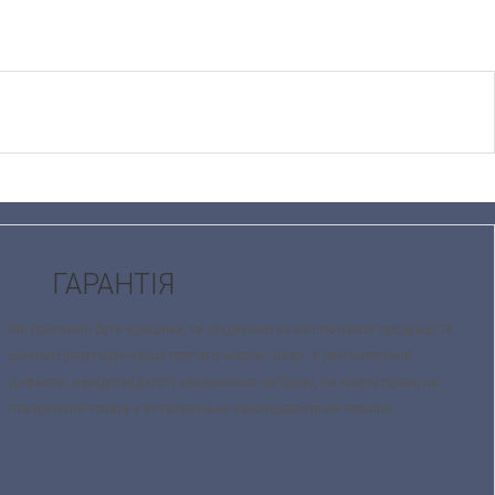
ГАРАНТІЯ
Ми прагнемо бути кращими, та слідкуємо за якістю нашої продукції та
цінуємо репутацію нашої торгової марки Ladan. У разі виявленя
дефектів, невідповідності замовлення чи браку, ви маєте право на
поверененя товару у встановленні законодавством терміни.