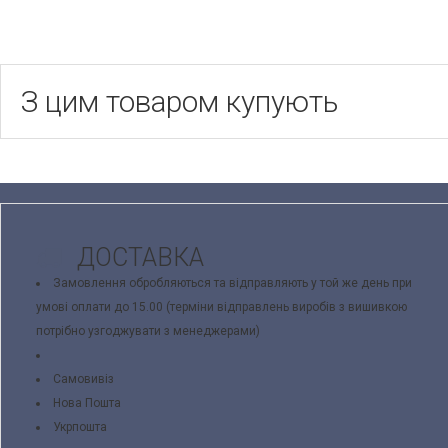
З цим товаром купують
ДОСТАВКА
Замовлення обробляються та відправляють у той же день при
умові оплати до 15.00 (терміни відправлень виробів з вишивкою
потрібно узгоджувати з менеджерами)
Самовивіз
Нова Пошта
Укрпошта