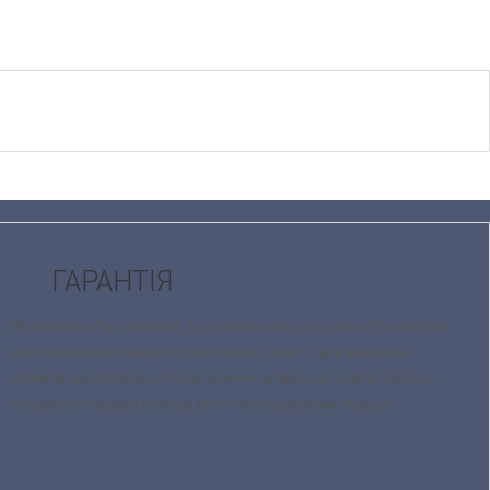
ГАРАНТІЯ
Ми прагнемо бути кращими, та слідкуємо за якістю нашої продукції та
цінуємо репутацію нашої торгової марки Ladan. У разі виявленя
дефектів, невідповідності замовлення чи браку, ви маєте право на
поверененя товару у встановленні законодавством терміни.