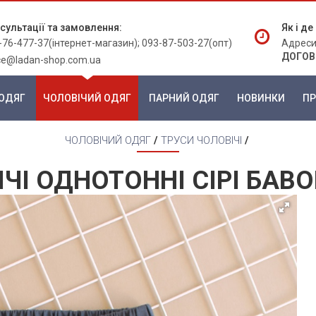
сультації та замовлення:
Як і д
-76-477-37(інтернет-магазин); 093-87-503-27(опт)
Адреси
ДОГОВ
ice@ladan-shop.com.ua
ОДЯГ
ЧОЛОВІЧИЙ ОДЯГ
ПАРНИЙ ОДЯГ
НОВИНКИ
ПР
ЧОЛОВІЧИЙ ОДЯГ
/
ТРУСИ ЧОЛОВІЧІ
/
ЧІ ОДНОТОННІ СІРІ БАВО