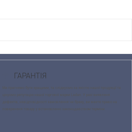
ГАРАНТІЯ
Ми прагнемо бути кращими, та слідкуємо за якістю нашої продукції та
цінуємо репутацію нашої торгової марки Ladan. У разі виявленя
дефектів, невідповідності замовлення чи браку, ви маєте право на
поверененя товару у встановленні законодавством терміни.