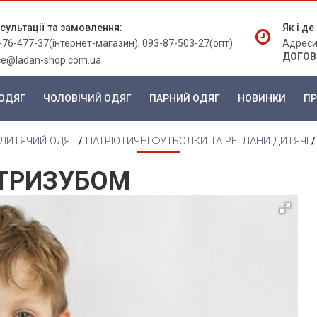
сультації та замовлення:
Як і д
-76-477-37(інтернет-магазин); 093-87-503-27(опт)
Адреси
ДОГОВ
ice@ladan-shop.com.ua
ОДЯГ
ЧОЛОВІЧИЙ ОДЯГ
ПАРНИЙ ОДЯГ
НОВИНКИ
ПР
ДИТЯЧИЙ ОДЯГ
/
ПАТРІОТИЧНІ ФУТБОЛКИ ТА РЕГЛАНИ ДИТЯЧІ
 ТРИЗУБОМ