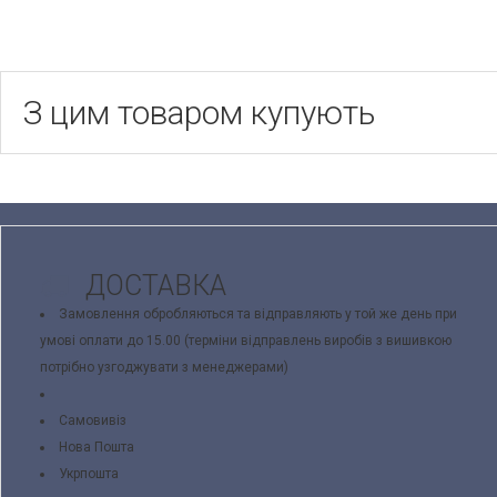
З цим товаром купують
ДОСТАВКА
Замовлення обробляються та відправляють у той же день при
умові оплати до 15.00 (терміни відправлень виробів з вишивкою
потрібно узгоджувати з менеджерами)
Самовивіз
Нова Пошта
Укрпошта