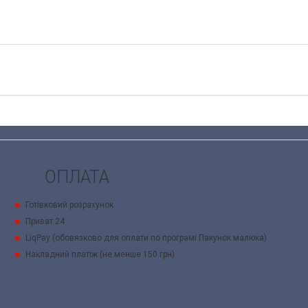
ОПЛАТА
Готівковий розрахунок
Приват 24
LiqPay (обовязково для оплати по програмі Пакунок малюка)
Накладний платіж (не менше 150 грн)