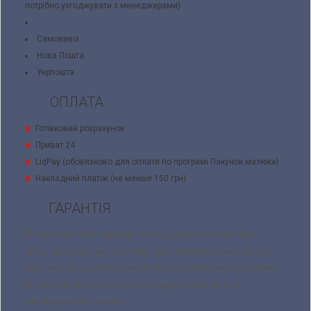
потрібно узгоджувати з менеджерами)
Самовивіз
Нова Пошта
Укрпошта
ОПЛАТА
Готівковий розрахунок
Приват 24
LiqPay (обовязково для оплати по програмі Пакунок малюка)
Накладний платіж (не менше 150 грн)
ГАРАНТІЯ
Ми прагнемо бути кращими, та слідкуємо за якістю нашої
продукції та цінуємо репутацію нашої торгової марки Ladan. У
разі виявленя дефектів, невідповідності замовлення чи браку,
ви маєте право на поверененя товару у встановленні
законодавством терміни.