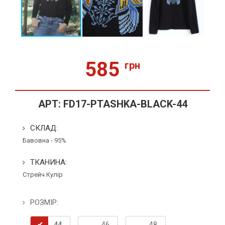
585
грн
АРТ:
FD17-PTASHKA-BLACK-44
СКЛАД:
Бавовна - 95%
ТКАНИНА:
Стрейч Кулір
РОЗМІР:
44
46
48