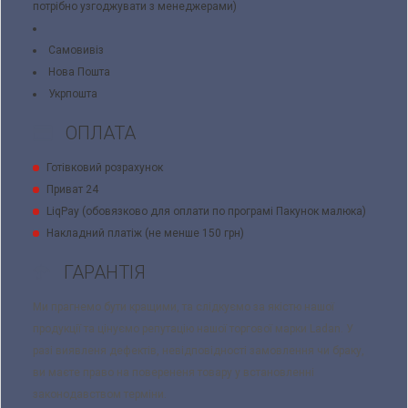
потрібно узгоджувати з менеджерами)
Самовивіз
Нова Пошта
Укрпошта
ОПЛАТА
Готівковий розрахунок
Приват 24
LiqPay (обовязково для оплати по програмі Пакунок малюка)
Накладний платіж (не менше 150 грн)
ГАРАНТІЯ
Ми прагнемо бути кращими, та слідкуємо за якістю нашої
продукції та цінуємо репутацію нашої торгової марки Ladan. У
разі виявленя дефектів, невідповідності замовлення чи браку,
ви маєте право на поверененя товару у встановленні
законодавством терміни.