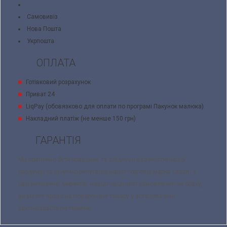
Самовивіз
Нова Пошта
Укрпошта
ОПЛАТА
Готівковий розрахунок
Приват 24
LiqPay (обовязково для оплати по програмі Пакунок малюка)
Накладний платіж (не менше 150 грн)
ГАРАНТІЯ
Ми прагнемо бути кращими, та слідкуємо за якістю нашої
продукції та цінуємо репутацію нашої торгової марки Ladan. У
разі виявленя дефектів, невідповідності замовлення чи браку,
ви маєте право на поверененя товару у встановленні
законодавством терміни.