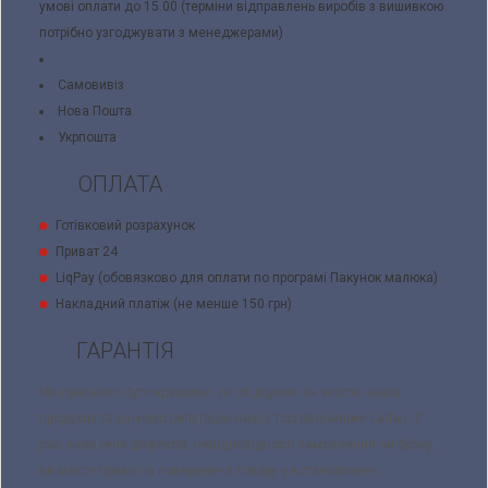
умові оплати до 15.00 (терміни відправлень виробів з вишивкою
потрібно узгоджувати з менеджерами)
Самовивіз
Нова Пошта
Укрпошта
ОПЛАТА
Готівковий розрахунок
Приват 24
LiqPay (обовязково для оплати по програмі Пакунок малюка)
Накладний платіж (не менше 150 грн)
ГАРАНТІЯ
Ми прагнемо бути кращими, та слідкуємо за якістю нашої
продукції та цінуємо репутацію нашої торгової марки Ladan. У
разі виявленя дефектів, невідповідності замовлення чи браку,
ви маєте право на поверененя товару у встановленні