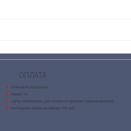
ОПЛАТА
Готівковий розрахунок
Приват 24
LiqPay (обовязково для оплати по програмі Пакунок малюка)
Накладний платіж (не менше 150 грн)