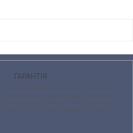
ГАРАНТІЯ
Ми прагнемо бути кращими, та слідкуємо за якістю нашої продукції та
цінуємо репутацію нашої торгової марки Ladan. У разі виявленя
дефектів, невідповідності замовлення чи браку, ви маєте право на
поверененя товару у встановленні законодавством терміни.