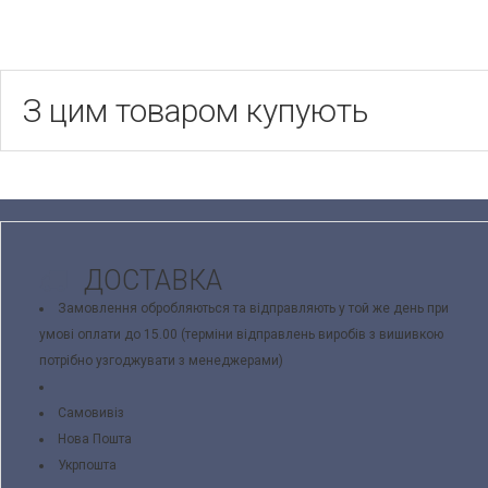
З цим товаром купують
ДОСТАВКА
Замовлення обробляються та відправляють у той же день при
умові оплати до 15.00 (терміни відправлень виробів з вишивкою
потрібно узгоджувати з менеджерами)
Самовивіз
Нова Пошта
Укрпошта