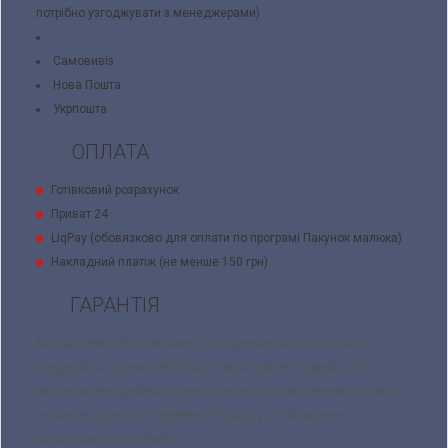
потрібно узгоджувати з менеджерами)
Самовивіз
Нова Пошта
Укрпошта
ОПЛАТА
Готівковий розрахунок
Приват 24
LiqPay (обовязково для оплати по програмі Пакунок малюка)
Накладний платіж (не менше 150 грн)
ГАРАНТІЯ
Ми прагнемо бути кращими, та слідкуємо за якістю нашої
продукції та цінуємо репутацію нашої торгової марки Ladan. У
разі виявленя дефектів, невідповідності замовлення чи браку,
ви маєте право на поверененя товару у встановленні
законодавством терміни.