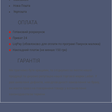
Нова Пошта
Укрпошта
ОПЛАТА
Готівковий розрахунок
Приват 24
LiqPay (обовязково для оплати по програмі Пакунок малюка)
Накладний платіж (не менше 150 грн)
ГАРАНТІЯ
Ми прагнемо бути кращими, та слідкуємо за якістю нашої
продукції та цінуємо репутацію нашої торгової марки Ladan. У
разі виявленя дефектів, невідповідності замовлення чи браку,
ви маєте право на поверененя товару у встановленні
законодавством терміни.