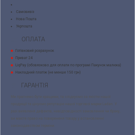
Самовивіз
Нова Пошта
Укрпошта
ОПЛАТА
Готівковий розрахунок
Приват 24
LiqPay (обовязково для оплати по програмі Пакунок малюка)
Накладний платіж (не менше 150 грн)
ГАРАНТІЯ
Ми прагнемо бути кращими, та слідкуємо за якістю нашої
продукції та цінуємо репутацію нашої торгової марки Ladan. У
разі виявленя дефектів, невідповідності замовлення чи браку,
ви маєте право на поверененя товару у встановленні
законодавством терміни.