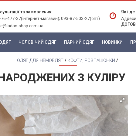
сультації та замовлення:
Як і д
-76-477-37(інтернет-магазин); 093-87-503-27(опт)
Адреси
ДОГОВ
ice@ladan-shop.com.ua
ОДЯГ
ЧОЛОВІЧИЙ ОДЯГ
ПАРНИЙ ОДЯГ
НОВИНКИ
ПР
ОДЯГ ДЛЯ НЕМОВЛЯТ
/
КОФТИ, РОЗПАШОНКИ
/
НАРОДЖЕНИХ З КУЛІРУ