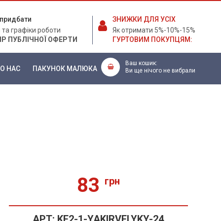
е придбати
ЗНИЖКИ ДЛЯ УСІХ
 та графіки роботи
Як отримати 5%-10%-15%
ІР ПУБЛІЧНОЇ ОФЕРТИ
ГУРТОВИМ ПОКУПЦЯМ:
Ваш кошик:
О НАС
ПАКУНОК МАЛЮКА
Ви ще нічого не вибрали
83
грн
АРТ:
KF2-1-YAKIRVELYKY-24