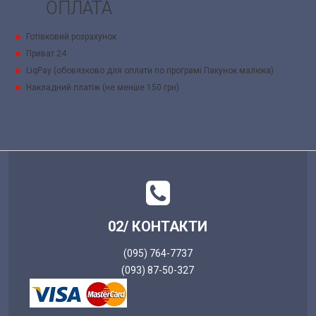
ОПЛАТА
Готівковий розрахунок
Приват 24
LiqPay (обовязково для оплати по програмі Пакунок малюка)
Накладний платіж (не менше 150 грн)
02/ КОНТАКТИ
(095) 764-7737
(093) 87-50-327