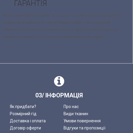
ГАРАНТІЯ
Ми прагнемо бути кращими, та слідкуємо за якістю нашої продукції та
цінуємо репутацію нашої торгової марки Ladan. У разі виявленя
дефектів, невідповідності замовлення чи браку, ви маєте право на
поверененя товару у встановленні законодавством терміни.
03/ ІНФОРМАЦІЯ
Як придбати?
Про нас
Розмірний гід
Види тканин
Доставка і оплата
Умови повернення
Договір оферти
Відгуки та пропозиції