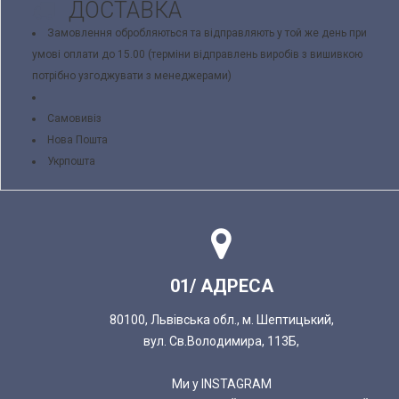
ДОСТАВКА
Замовлення обробляються та відправляють у той же день при
умові оплати до 15.00 (терміни відправлень виробів з вишивкою
потрібно узгоджувати з менеджерами)
Самовивіз
Нова Пошта
Укрпошта
01/ АДРЕСА
80100, Львівська обл., м. Шептицький,
вул. Св.Володимира, 113Б,
Ми у INSTAGRAM