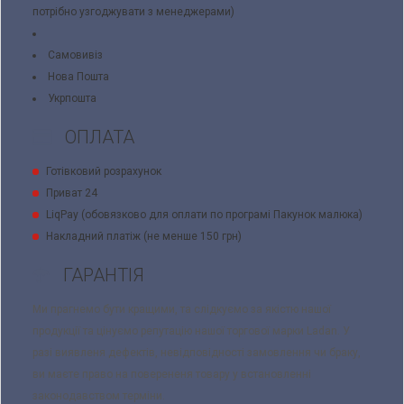
потрібно узгоджувати з менеджерами)
Самовивіз
Нова Пошта
Укрпошта
ОПЛАТА
Готівковий розрахунок
Приват 24
LiqPay (обовязково для оплати по програмі Пакунок малюка)
Накладний платіж (не менше 150 грн)
ГАРАНТІЯ
Ми прагнемо бути кращими, та слідкуємо за якістю нашої
продукції та цінуємо репутацію нашої торгової марки Ladan. У
разі виявленя дефектів, невідповідності замовлення чи браку,
ви маєте право на поверененя товару у встановленні
законодавством терміни.