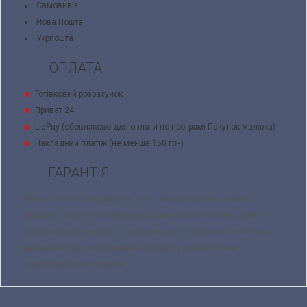
Самовивіз
Нова Пошта
Укрпошта
ОПЛАТА
Готівковий розрахунок
Приват 24
LiqPay (обовязково для оплати по програмі Пакунок малюка)
Накладний платіж (не менше 150 грн)
ГАРАНТІЯ
Ми прагнемо бути кращими, та слідкуємо за якістю нашої
продукції та цінуємо репутацію нашої торгової марки Ladan. У
разі виявленя дефектів, невідповідності замовлення чи браку,
ви маєте право на поверененя товару у встановленні
законодавством терміни.