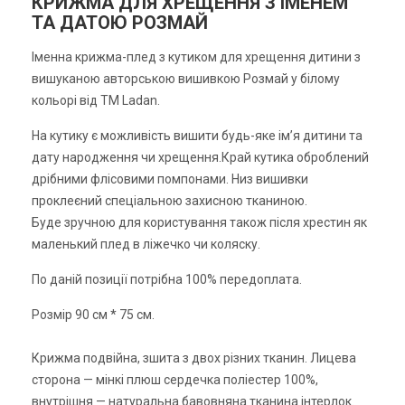
КРИЖМА ДЛЯ ХРЕЩЕННЯ З ІМЕНЕМ
ТА ДАТОЮ РОЗМАЙ
Іменна крижма-плед з кутиком для хрещення дитини з
вишуканою авторською вишивкою Розмай у білому
кольорі від ТМ Ladan.
На кутику є можливість вишити будь-яке імʼя дитини та
дату народження чи хрещення.Край кутика оброблений
дрібними флісовими помпонами. Низ вишивки
проклеєний спеціальною захисною тканиною.
Буде зручною для користування також після хрестин як
маленький плед в ліжечко чи коляску.
По даній позиції потрібна 100% передоплата.
Розмір 90 см * 75 см.
Крижма подвійна, зшита з двох різних тканин. Лицева
сторона — мінкі плюш сердечка поліестер 100%,
внутрішня — натуральна бавовняна тканина інтерлок.