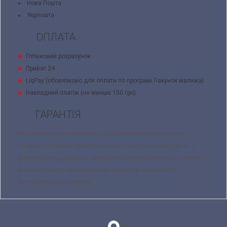
Нова Пошта
Укрпошта
ОПЛАТА
Готівковий розрахунок
Приват 24
LiqPay (обовязково для оплати по програмі Пакунок малюка)
Накладний платіж (не менше 150 грн)
ГАРАНТІЯ
Ми прагнемо бути кращими, та слідкуємо за якістю нашої
продукції та цінуємо репутацію нашої торгової марки Ladan. У
разі виявленя дефектів, невідповідності замовлення чи браку,
ви маєте право на поверененя товару у встановленні
законодавством терміни.