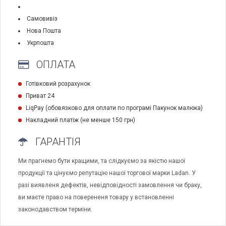
Самовивіз
Нова Пошта
Укрпошта
ОПЛАТА
Готівковий розрахунок
Приват 24
LiqPay (обовязково для оплати по програмі Пакунок малюка)
Накладний платіж (не менше 150 грн)
ГАРАНТІЯ
Ми прагнемо бути кращими, та слідкуємо за якістю нашої
продукції та цінуємо репутацію нашої торгової марки Ladan. У
разі виявленя дефектів, невідповідності замовлення чи браку,
ви маєте право на поверененя товару у встановленні
законодавством терміни.