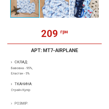
209
грн
АРТ:
MT7-AIRPLANE
СКЛАД:
Бавовна - 95%,
Еластан - 5%
ТКАНИНА:
Стрейч Кулір
РОЗМІР: