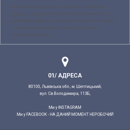
Ми прагнемо бути кращими, та слідкуємо за якістю нашої
продукції та цінуємо репутацію нашої торгової марки Ladan. У
разі виявленя дефектів, невідповідності замовлення чи браку,
ви маєте право на поверененя товару у встановленні
законодавством терміни.
01/ АДРЕСА
80100, Львівська обл., м. Шептицький,
вул. Св.Володимира, 113Б,
Ми у INSTAGRAM
Ми у FACEBOOK - НА ДАНИЙ МОМЕНТ НЕРОБОЧИЙ