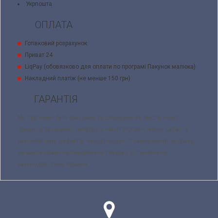
Укрпошта
ОПЛАТА
Готівковий розрахунок
Приват 24
LiqPay (обовязково для оплати по програмі Пакунок малюка)
Накладний платіж (не менше 150 грн)
ГАРАНТІЯ
Ми прагнемо бути кращими, та слідкуємо за якістю нашої
продукції та цінуємо репутацію нашої торгової марки Ladan. У
разі виявленя дефектів, невідповідності замовлення чи браку,
ви маєте право на поверененя товару у встановленні
законодавством терміни.