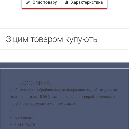
Опис товару
Характеристика
З цим товаром купують
ДОСТАВКА
Замовлення обробляються та відправляють у той же день при
умові оплати до 15.00 (терміни відправлень виробів з вишивкою
потрібно узгоджувати з менеджерами)
Самовивіз
Нова Пошта