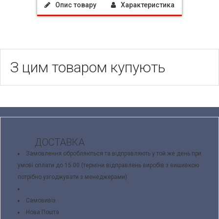
Опис товару
Характеристика
З цим товаром купують
ДОСТАВКА
Замовлення обробляються та відправляють у той же день при
умові оплати до 15.00 (терміни відправлень виробів з вишивкою
потрібно узгоджувати з менеджерами)
Самовивіз
Нова Пошта