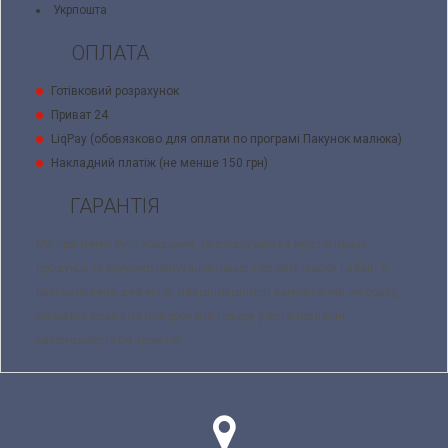
Укрпошта
ОПЛАТА
Готівковий розрахунок
Приват 24
LiqPay (обовязково для оплати по програмі Пакунок малюка)
Накладний платіж (не менше 150 грн)
ГАРАНТІЯ
Ми прагнемо бути кращими, та слідкуємо за якістю нашої
продукції та цінуємо репутацію нашої торгової марки Ladan. У
разі виявленя дефектів, невідповідності замовлення чи браку,
ви маєте право на поверененя товару у встановленні
законодавством терміни.