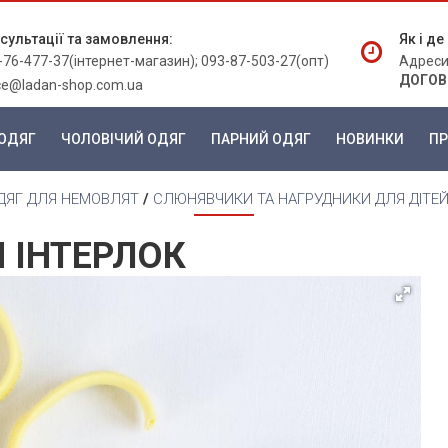
сультації та замовлення:
Як і д
-76-477-37(інтернет-магазин); 093-87-503-27(опт)
Адреси
ДОГОВ
ice@ladan-shop.com.ua
ОДЯГ
ЧОЛОВІЧИЙ ОДЯГ
ПАРНИЙ ОДЯГ
НОВИНКИ
ПР
ДЯГ ДЛЯ НЕМОВЛЯТ
/
СЛЮНЯВЧИКИ ТА НАГРУДНИКИ ДЛЯ ДІТЕ
 ІНТЕРЛОК