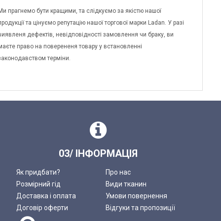
Ми прагнемо бути кращими, та слідкуємо за якістю нашої
продукції та цінуємо репутацію нашої торгової марки Ladan. У разі
виявленя дефектів, невідповідності замовлення чи браку, ви
маєте право на поверененя товару у встановленні
законодавством терміни.
03/ ІНФОРМАЦІЯ
Як придбати?
Про нас
Розмірний гід
Види тканин
Доставка і оплата
Умови повернення
Договір оферти
Відгуки та пропозиції