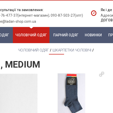
сультації та замовлення:
Як і д
-76-477-37(інтернет-магазин); 093-87-503-27(опт)
Адреси
ДОГОВ
ice@ladan-shop.com.ua
ОДЯГ
ЧОЛОВІЧИЙ ОДЯГ
ПАРНИЙ ОДЯГ
НОВИНКИ
ПР
ЧОЛОВІЧИЙ ОДЯГ
/
ШКАРПЕТКИ ЧОЛОВІЧІ
/
, MEDIUM