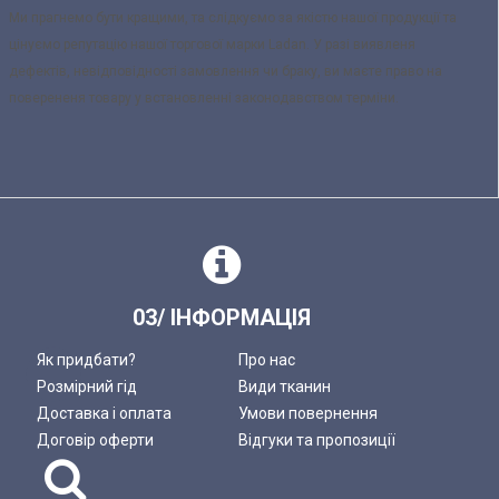
Ми прагнемо бути кращими, та слідкуємо за якістю нашої продукції та
цінуємо репутацію нашої торгової марки Ladan. У разі виявленя
дефектів, невідповідності замовлення чи браку, ви маєте право на
поверененя товару у встановленні законодавством терміни.
03/ ІНФОРМАЦІЯ
Як придбати?
Про нас
Розмірний гід
Види тканин
Доставка і оплата
Умови повернення
Договір оферти
Відгуки та пропозиції