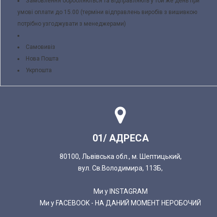
Замовлення обробляються та відправляють у той же день при
умові оплати до 15.00 (терміни відправлень виробів з вишивкою
потрібно узгоджувати з менеджерами)
Самовивіз
Нова Пошта
Укрпошта
01/ АДРЕСА
80100, Львівська обл., м. Шептицький,
вул. Св.Володимира, 113Б,
Ми у INSTAGRAM
Ми у FACEBOOK - НА ДАНИЙ МОМЕНТ НЕРОБОЧИЙ