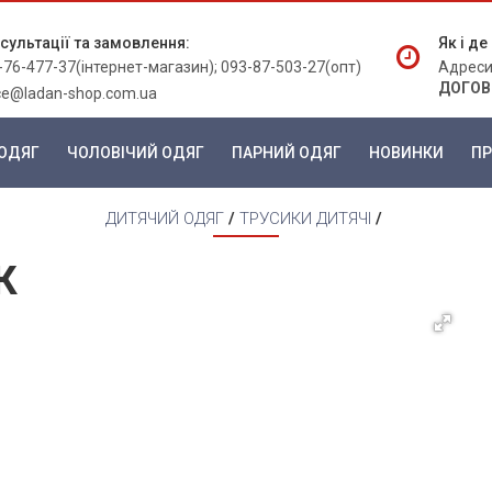
сультації та замовлення:
Як і д
-76-477-37(інтернет-магазин); 093-87-503-27(опт)
Адреси
ДОГОВ
ice@ladan-shop.com.ua
ОДЯГ
ЧОЛОВІЧИЙ ОДЯГ
ПАРНИЙ ОДЯГ
НОВИНКИ
ПР
ДИТЯЧИЙ ОДЯГ
/
ТРУСИКИ ДИТЯЧІ
/
К