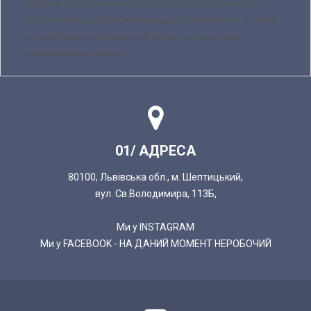
продукції та цінуємо репутацію нашої торгової марки Ladan. У
разі виявленя дефектів, невідповідності замовлення чи браку,
ви маєте право на поверененя товару у встановленні
законодавством терміни.
01/ АДРЕСА
80100, Львівська обл., м. Шептицький,
вул. Св.Володимира, 113Б,
Ми у INSTAGRAM
Ми у FACEBOOK - НА ДАНИЙ МОМЕНТ НЕРОБОЧИЙ