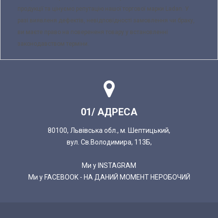
продукції та цінуємо репутацію нашої торгової марки Ladan. У
разі виявленя дефектів, невідповідності замовлення чи браку,
ви маєте право на поверененя товару у встановленні
законодавством терміни.
01/ АДРЕСА
80100, Львівська обл., м. Шептицький,
вул. Св.Володимира, 113Б,
Ми у INSTAGRAM
Ми у FACEBOOK - НА ДАНИЙ МОМЕНТ НЕРОБОЧИЙ