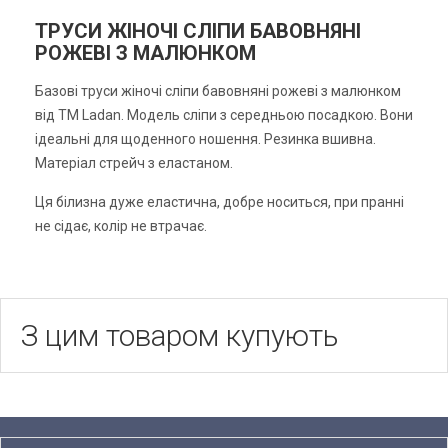
ТРУСИ ЖІНОЧІ СЛІПИ БАВОВНЯНІ
РОЖЕВІ З МАЛЮНКОМ
Базові труси жіночі сліпи бавовняні рожеві з малюнком
від ТМ Ladan. Модель сліпи з середньою посадкою. Вони
ідеальні для щоденного ношення. Резинка вшивна.
Матеріал стрейч з еластаном.
Ця білизна дуже еластична, добре носиться, при пранні
не сідає, колір не втрачає.
З цим товаром купують