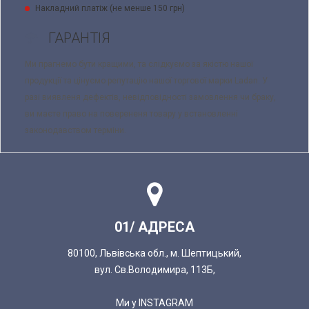
Накладний платіж (не менше 150 грн)
ГАРАНТІЯ
Ми прагнемо бути кращими, та слідкуємо за якістю нашої
продукції та цінуємо репутацію нашої торгової марки Ladan. У
разі виявленя дефектів, невідповідності замовлення чи браку,
ви маєте право на поверененя товару у встановленні
законодавством терміни.
01/ АДРЕСА
80100, Львівська обл., м. Шептицький,
вул. Св.Володимира, 113Б,
Ми у INSTAGRAM