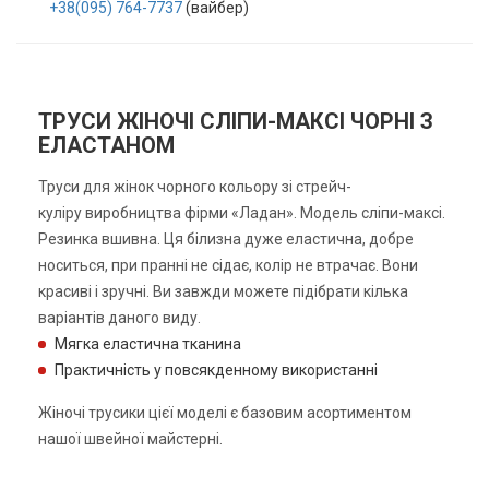
+38(095) 764-7737
(вайбер)
ТРУСИ ЖІНОЧІ СЛІПИ-МАКСІ ЧОРНІ З
ЕЛАСТАНОМ
Труси для жінок чорного кольору зі стрейч-
куліру виробництва фірми «Ладан». Модель сліпи-максі.
Резинка вшивна. Ця білизна дуже еластична, добре
носиться, при пранні не сідає, колір не втрачає. Вони
красиві і зручні. Ви завжди можете підібрати кілька
варіантів даного виду.
Мягка еластична тканина
Практичність у повсякденному використанні
Жіночі трусики цієї моделі є базовим асортиментом
нашої швейної майстерні.