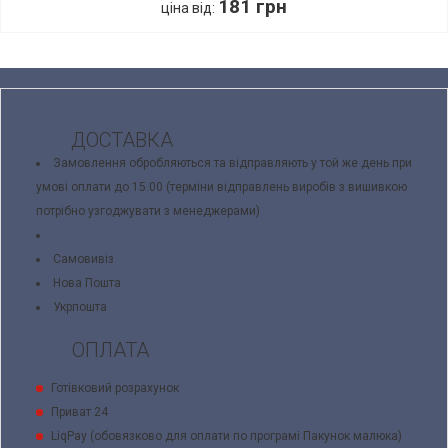
181 грн
ціна від:
ДОСТАВКА
Замовлення обробляються та відправляють у той же день при
умові оплати до 15.00 (терміни відправлень виробів з вишивкою
потрібно узгоджувати з менеджерами)
Самовивіз
Нова Пошта
Укрпошта
ОПЛАТА
Готівковий розрахунок
Приват 24
LiqPay (обовязково для оплати по програмі Пакунок малюка)