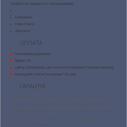
потрібно узгоджувати з менеджерами)
Самовивіз
Нова Пошта
Укрпошта
ОПЛАТА
Готівковий розрахунок
Приват 24
LiqPay (обовязково для оплати по програмі Пакунок малюка)
Накладний платіж (не менше 150 грн)
ГАРАНТІЯ
Ми прагнемо бути кращими, та слідкуємо за якістю нашої
продукції та цінуємо репутацію нашої торгової марки Ladan. У
разі виявленя дефектів, невідповідності замовлення чи браку,
ви маєте право на поверененя товару у встановленні
законодавством терміни.