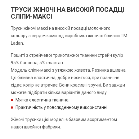
ТРУСИ ЖІНОЧІ НА ВИСОКІЙ ПОСАДЦІ
СЛІПИ-МАКСІ
Труси жіночі максі на високій посадці молочного
кольору з сердечками від виробника жіночої білизни ТМ
Ladan.
Пошиті з стрейчевої трикотажної тканини стрейч кулір
95% бавовна, 5% еластан.
Модель сліпи-максі з утяжкою живота. Резинка вшивна.
Ця білизна еластична, добре носиться, при пранні не
сідає, колір не втрачає. Вони красиві і зручні. Ви завжди
можете підібрати кілька варіантів даного виду.
Мягка еластична тканина
Практичність у повсякденному використанні
Жіночі трусики цієї моделі є базовим асортиментом
нашої швейної фабрики.