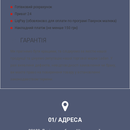
Готівковий розрахунок
Приват 24
LiqPay (обовязково для оплати по програмі Пакунок малюка)
Накладний платіж (не менше 150 грн)
ГАРАНТІЯ
Ми прагнемо бути кращими, та слідкуємо за якістю нашої
продукції та цінуємо репутацію нашої торгової марки Ladan. У
разі виявленя дефектів, невідповідності замовлення чи браку,
ви маєте право на поверененя товару у встановленні
законодавством терміни.
01/ АДРЕСА