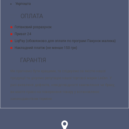
Укрпошта
ОПЛАТА
Готівковий розрахунок
Приват 24
LiqPay (обовязково для оплати по програмі Пакунок малюка)
Накладний платіж (не менше 150 грн)
ГАРАНТІЯ
Ми прагнемо бути кращими, та слідкуємо за якістю нашої
продукції та цінуємо репутацію нашої торгової марки Ladan. У
разі виявленя дефектів, невідповідності замовлення чи браку,
ви маєте право на поверененя товару у встановленні
законодавством терміни.