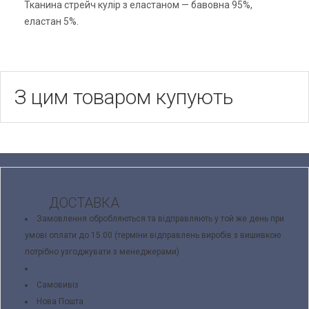
Тканина стрейч кулір з еластаном — бавовна 95%,
еластан 5%.
З цим товаром купують
ДОСТАВКА
Замовлення обробляються та відправляють у той же день при
умові оплати до 15.00 (терміни відправлень виробів з вишивкою
потрібно узгоджувати з менеджерами)
Самовивіз
Нова Пошта