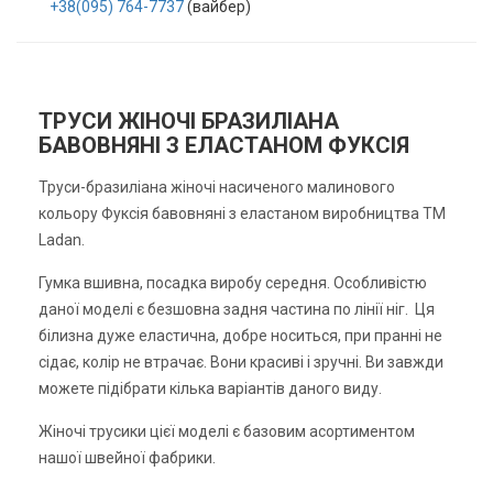
+38(095) 764-7737
(вайбер)
ТРУСИ ЖІНОЧІ БРАЗИЛІАНА
БАВОВНЯНІ З ЕЛАСТАНОМ ФУКСІЯ
Труси-бразиліана жіночі насиченого малинового
кольору Фуксія бавовняні з еластаном виробництва ТМ
Ladan.
Гумка вшивна, посадка виробу середня. Особливістю
даної моделі є безшовна задня частина по лінії ніг. Ця
білизна дуже еластична, добре носиться, при пранні не
сідає, колір не втрачає. Вони красиві і зручні. Ви завжди
можете підібрати кілька варіантів даного виду.
Жіночі трусики цієї моделі є базовим асортиментом
нашої швейної фабрики.