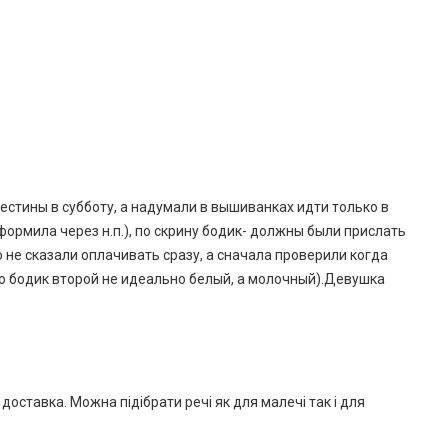
естины в субботу, а надумали в вышиванках идти только в
формила через н.п.), по скрину бодик- должны были прислать
о не сказали оплачивать сразу, а сначала проверили когда
что бодик второй не идеально белый, а молочный).Девушка
оставка. Можна підібрати речі як для малечі так і для