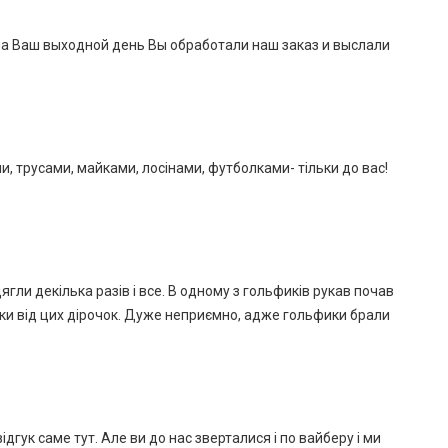
на Ваш выходной день Вы обработали наш заказ и выслали
, трусами, майками, лосінами, футболками- тільки до вас!
и декілька разів і все. В одному з гольфиків рукав почав
ілки від цих дірочок. Дуже неприємно, адже гольфики брали
ук саме тут. Але ви до нас зверталися і по вайберу і ми