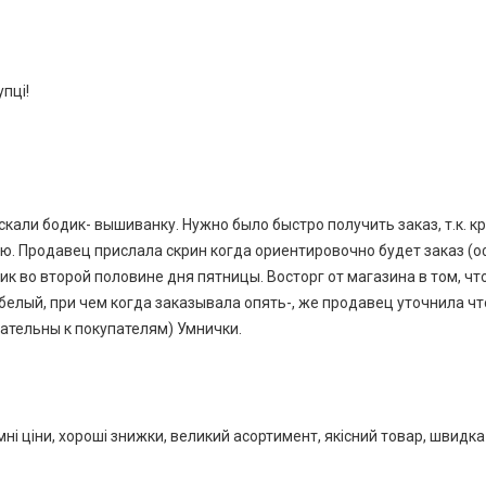
пці!
кали бодик- вышиванку. Нужно было быстро получить заказ, т.к. кр
ию. Продавец прислала скрин когда ориентировочно будет заказ (о
ик во второй половине дня пятницы. Восторг от магазина в том, чт
й белый, при чем когда заказывала опять-, же продавец уточнила 
ательны к покупателям) Умнички.
ціни, хороші знижки, великий асортимент, якісний товар, швидка д