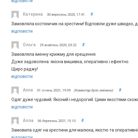
відповісти
Катерина
#
30 вересень 2020, 17:41
Замовляла костюмчик на хрестини! Відповіли дуже швидко, д
відповісти
Ольга
#
29 жовтень 2020, 03:22
Замовляла іменну крижму для хрещення.
Дуже задоволена: якісна вишивка, оперативно і ефектно.
Щиро раджу!
відповісти
Anna
#
01 січень 2021, 19:09
(Коментар було змінено)
Одяг дуже чудовий. Якісний і недорогий. Цими якостями схожи
відповісти
Алла
#
06 березень 2021, 15:10
Замовила одяг на хрестини для малюка, якістю та оперативн
відповісти