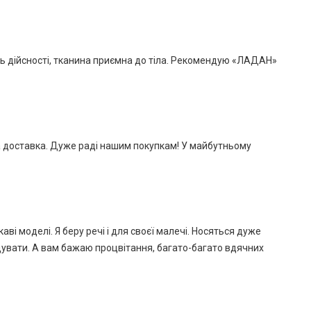
ть дійсності, тканина приємна до тіла. Рекомендую «ЛАДАН»
а доставка. Дуже раді нашим покупкам! У майбутньому
ві моделі. Я беру речі і для своєї малечі. Носяться дуже
ндувати. А вам бажаю процвітання, багато-багато вдячних