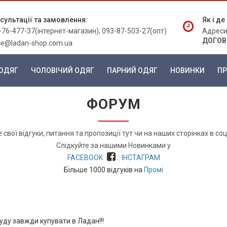
сультації та замовлення:
Як і д
-76-477-37(інтернет-магазин); 093-87-503-27(опт)
Адреси
ДОГОВ
ice@ladan-shop.com.ua
ОДЯГ
ЧОЛОВІЧИЙ ОДЯГ
ПАРНИЙ ОДЯГ
НОВИНКИ
ПР
ФОРУМ
свої відгуки, питання та пропозиції тут чи на наших сторінках в со
Слідкуйте за нашими Новинками у
FACEBOOK
... ІНСТАГРАМ
Більше 1000 відгуків на
Промі
уду завжди купувати в Ладан!!!