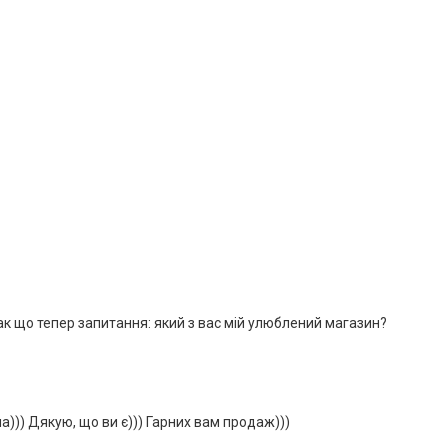
ак що тепер запитання: який з вас мій улюблений магазин?
)) Дякую, що ви є))) Гарних вам продаж)))