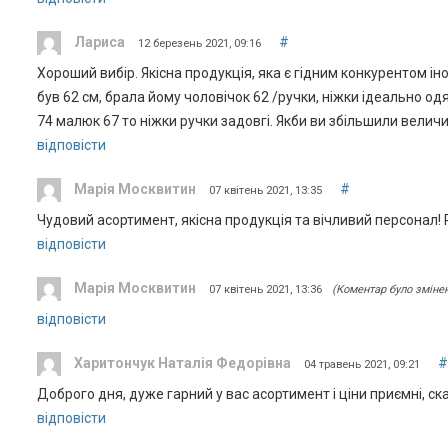
Лариса
#
12 березень 2021, 09:16
Хороший вибір. Якісна продукція, яка є гідним конкурентом і
був 62 см, брала йому чоловічок 62 /ручки, ніжки ідеально о
74 малюк 67 то ніжки ручки задовгі. Якби ви збільшили величин
відповісти
Марія Москвитин
#
07 квітень 2021, 13:35
Чудовий асортимент, якісна продукція та вічливий персонал!
відповісти
Марія Москвитин
07 квітень 2021, 13:36
(Коментар було зміне
відповісти
Харитончук Наталія Федорівна
#
04 травень 2021, 09:21
Доброго дня, дуже гарний у вас асортимент і ціни приємні, 
відповісти