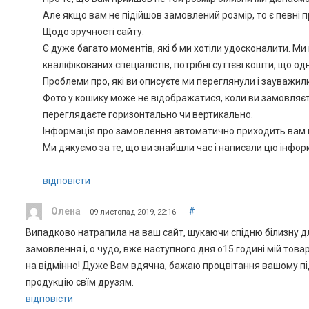
Але якщо вам не підійшов замовлений розмір, то є певні п
Щодо зручності сайту.
Є дуже багато моментів, які б ми хотіли удосконалити. М
кваліфікованих спеціалістів, потрібні суттєві кошти, що од
Проблеми про, які ви описуєте ми переглянули і зауважил
Фото у кошику може не відображатися, коли ви замовляєте 
переглядаєте горизонтально чи вертикально.
Інформація про замовлення автоматично приходить вам н
Ми дякуємо за те, що ви знайшли час і написали цю інфор
відповісти
Олена
#
09 листопад 2019, 22:16
Випадково натрапила на ваш сайт, шукаючи спідню білизну для
замовлення і, о чудо, вже наступного дня о15 годині мій тов
на відмінно! Дуже Вам вдячна, бажаю процвітання вашому пі
продукцію свїм друзям.
відповісти