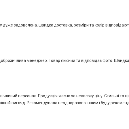
у дуже задоволена, швидка доставка, розміри та колір відповідаю
 доброзичлива менеджер. Товар якісний та відповідає фото. Швидк
чливий персонал. Продукція якісна за невисоку ціну. Стильні та ціка
зовнішній вигляд. Рекомендувала неодноразово іншим і буду рекоме