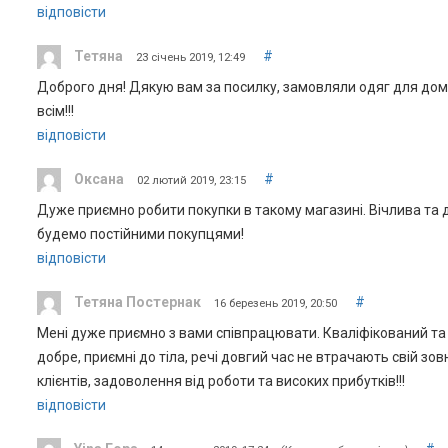
відповісти
Тетяна
#
23 січень 2019, 12:49
Доброго дня! Дякую вам за посилку, замовляли одяг для дом
всім!!!
відповісти
Оксана
#
02 лютий 2019, 23:15
Дуже приємно робити покупки в такому магазині. Вічлива та
будемо постійними покупцями!
відповісти
Тетяна Постернак
#
16 березень 2019, 20:50
Мені дуже приємно з вами співпрацювати. Кваліфікований та ві
добре, приємні до тіла, речі довгий час не втрачають свій 
клієнтів, задоволення від роботи та високих прибутків!!!
відповісти