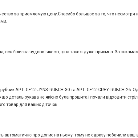
ество за приемлемую цену.Спасибо большое за то, что несмотря 
ами.
 вся білизна чудової якості, ціна також дуже приємна. За піжамами
убчик АРТ: GF12-JYNS-RUBCH-30 та АРТ: GF12-GREY-RUBCH-26. Одягл
но що деталь рукава не якісно була прошита і почали відходити стр
го товар для ваших діточок.
автоматично про допис на ньому, тому не одразу побачили ваш відг