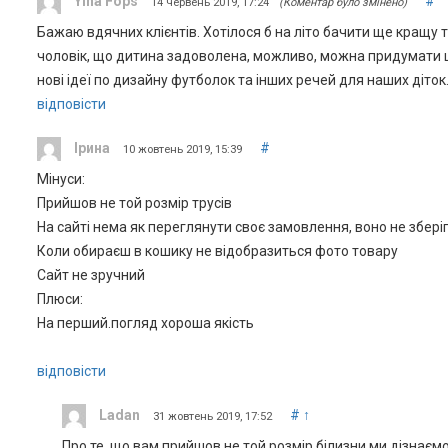
Yina Fops
#
14 червень 2019, 17:24
(Коментар було змінено)
Бажаю вдячних клієнтів. Хотілося б на літо бачити ще кращу 
чоловік, що дитина задоволена, можливо, можна придумати щ
нові ідеї по дизайну футболок та інших речей для наших діток
відповісти
Ірина
#
10 жовтень 2019, 15:39
Мінуси:
Прийшов не той розмір трусів
На сайті нема як переглянути своє замовлення, воно не збері
Коли обираєш в кошику не відобразиться фото товару
Сайт не зручний
Плюси:
На перший.погляд хороша якість
відповісти
Ladan
#
↑
31 жовтень 2019, 17:52
Про те, що вам прийшов не той розмір білизни ми дізнаєм