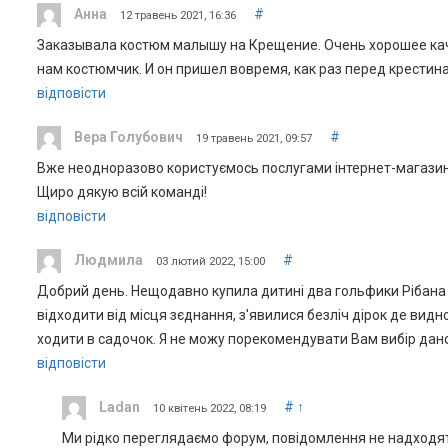
Анна
#
12 травень 2021, 16:36
Заказывала костюм малышу на Крещение. Очень хорошее кач
нам костюмчик. И он пришел вовремя, как раз перед крестин
відповісти
Вера Голубович
#
19 травень 2021, 09:57
Вже неодноразово користуємось послугами інтернет-магазина,
Щиро дякую всій команді!
відповісти
Людмила
#
03 лютий 2022, 15:00
Добрий день. Нещодавно купила дитині два гольфики Рібана р
відходити від місця зєднання, з'явилися безліч дірок де вид
ходити в садочок. Я не можу порекомендувати Вам вибір дано
відповісти
Ladan
#
↑
10 квітень 2022, 08:19
Ми рідко переглядаємо форум, повідомлення не надходять 