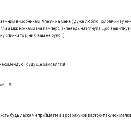
ноземним виробникам. Але як на мене ( дуже люблю чоловічки ) у н
дягли а між ніжками (на памперсі ) /лееедь натягнула щоб защипнути
у спинки то ціни б вам не було .:)
 Рекомендую і буду ще замовляти!
#
но)
скажіть будь ласка чи приймаєте ви розрахунок картою пакунок малю