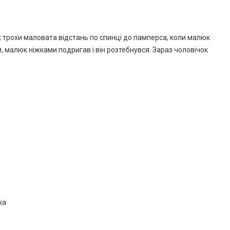
их трохи маловата відстань по спинці до памперса, коли малюк
, малюк ніжками подригав і він розтебнувся. Зараз чоловічок
ка