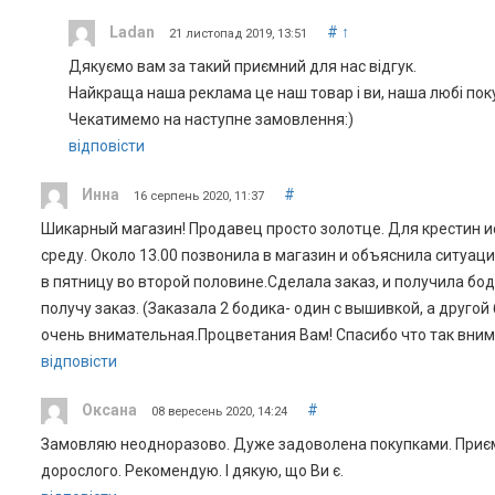
Ladan
#
↑
21 листопад 2019, 13:51
Дякуємо вам за такий приємний для нас відгук.
Найкраща наша реклама це наш товар і ви, наша любі поку
Чекатимемо на наступне замовлення:)
відповісти
Инна
#
16 серпень 2020, 11:37
Шикарный магазин! Продавец просто золотце. Для крестин ис
среду. Около 13.00 позвонила в магазин и объяснила ситуац
в пятницу во второй половине.Сделала заказ, и получила бод
получу заказ. (Заказала 2 бодика- один с вышивкой, а друго
очень внимательная.Процветания Вам! Спасибо что так вним
відповісти
Оксана
#
08 вересень 2020, 14:24
Замовляю неодноразово. Дуже задоволена покупками. Приємні 
дорослого. Рекомендую. І дякую, що Ви є.