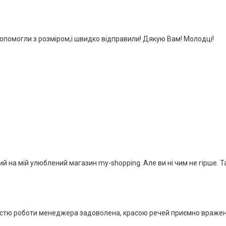
опомогли з розміром,і швидко відправили! Дякую Вам! Молодці!
й на мій улюблений магазин my-shopping. Але ви ні чим не гірше. Т
істю роботи менеджера задоволена, красою речей приємно вражена)