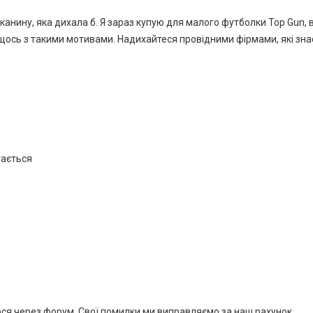
тканину, яка дихала б. Я зараз купую для малого футболки Top Gun,
ось з такими мотивами. Надихайтеся провідними фірмами, які знає
.
гається
ося через форум. Свої помилки ми виправляємо за наш рахунок.