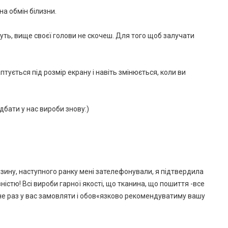
на обмін білизни.
уть, вище своєї голови не скочеш. Для того щоб залучати
тується під розмір екрану і навіть змінюється, коли ви
бати у нас вироби знову:)
рзину, наступного ранку мені зателефонували, я підтвердила
істю! Всі вироби гарної якості, що тканина, що пошиття -все
не раз у вас замовляти і обов«язково рекомендуватиму вашу