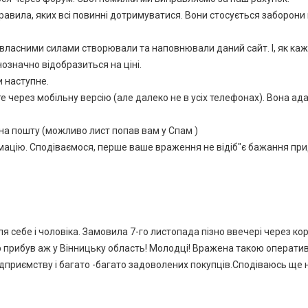
равила, яких всі повинні дотримуватися. Вони стосується заборони 
и власними силами створювали та наповнювали даний сайт. І, як каж
нозначно відобразиться на ціні.
и наступне.
через мобільну версію (але далеко не в усіх телефонах). Вона адап
а пошту (можливо лист попав вам у Спам )
мацію. Сподіваємося, перше ваше враження не відіб"є бажання прид
 себе і чоловіка. Замовила 7-го листопада пізно ввечері через ко
ар прибув аж у Вінницьку область! Молодці! Вражена такою оперативн
дприємству і багато -багато задоволених покупців.Сподіваюсь ще 